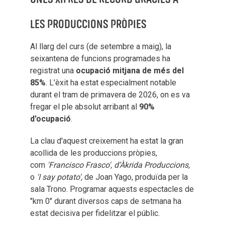
LES PRODUCCIONS PRÒPIES
Al llarg del curs (de setembre a maig), la
seixantena de funcions programades ha
registrat una
ocupació mitjana de més del
85%
. L’èxit ha estat especialment notable
durant el tram de primavera de 2026, on es va
fregar el ple absolut arribant al
90%
d'ocupació
.
La clau d'aquest creixement ha estat la gran
acollida de les produccions pròpies,
com
'Francisco Frasco', d’Àkrida Produccions,
o
'I say potato',
de Joan Yago, produïda per la
sala Trono. Programar aquests espectacles de
"km 0" durant diversos caps de setmana ha
estat decisiva per fidelitzar el públic.