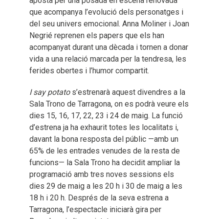
aposta per una posada en escena renovada
que acompanya l’evolució dels personatges i
del seu univers emocional. Anna Moliner i Joan
Negrié reprenen els papers que els han
acompanyat durant una dècada i tornen a donar
vida a una relació marcada per la tendresa, les
ferides obertes i l’humor compartit.
I say potato
s’estrenarà aquest divendres a la
Sala Trono de Tarragona, on es podrà veure els
dies 15, 16, 17, 22, 23 i 24 de maig. La funció
d’estrena ja ha exhaurit totes les localitats i,
davant la bona resposta del públic —amb un
65% de les entrades venudes de la resta de
funcions— la Sala Trono ha decidit ampliar la
programació amb tres noves sessions els
dies 29 de maig a les 20 h i 30 de maig a les
18 h i 20 h. Després de la seva estrena a
Tarragona, l’espectacle iniciarà gira per