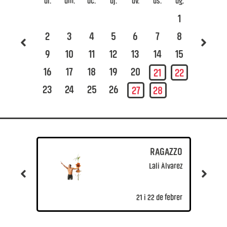
dl.
dm.
dc.
dj.
dv.
ds.
dg.
dl.
dm
1
2
3
4
5
6
7
8
2
3
9
10
11
12
13
14
15
9
1
16
17
18
19
20
16
1
21
22
23
24
25
26
23
2
27
28
30
3
RAGAZZO
Lali Àlvarez
21 i 22 de febrer