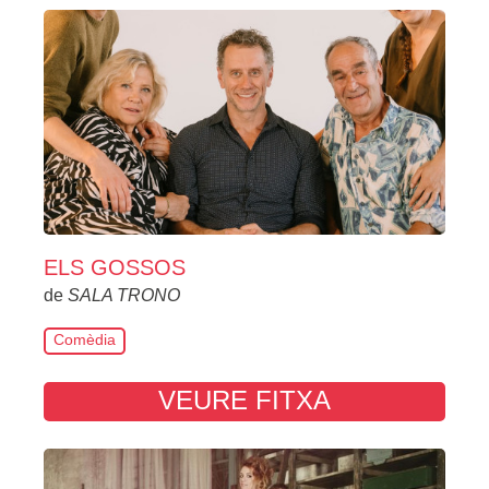
ELS GOSSOS
de
SALA TRONO
Comèdia
VEURE FITXA