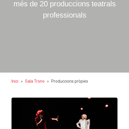
més de 20 produccions teatrals
professionals
Inici
Sala Trono
Produccions pròpies