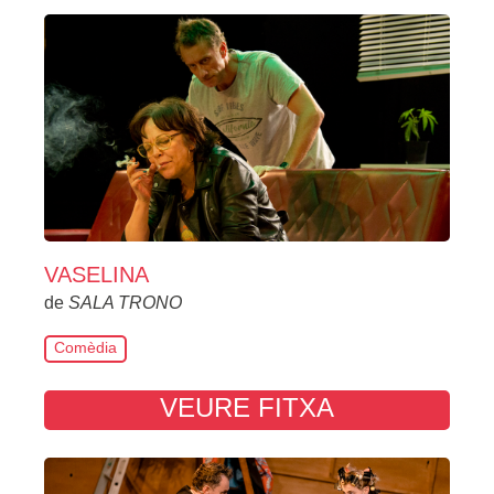
VASELINA
de
SALA TRONO
Comèdia
VEURE FITXA