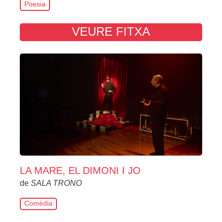
Poesia
VEURE FITXA
LA MARE, EL DIMONI I JO
de
SALA TRONO
Comèdia