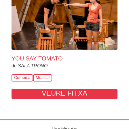
YOU SAY TOMATO
de
SALA TRONO
Comèdia
Musical
VEURE FITXA