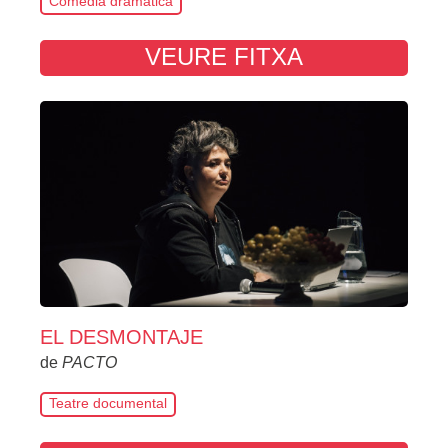
Comèdia dramàtica
VEURE FITXA
EL DESMONTAJE
de
PACTO
Teatre documental